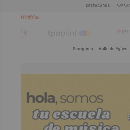
DESTACADOS:
BARBA
chevron_left
Sarriguren
Valle de Egüés