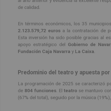
al año anterior y evidencia la excelente resp
de calidad.
En términos económicos, los 35 municipios 
2.123.579,72 euros
a la contratación de p
Esta inversión ha sido posible gracias al es
apoyo estratégico del
Gobierno de Navar
Fundación Caja Navarra
y
La Caixa
.
Predominio del teatro y apuesta por 
La programación de 2025 se caracterizó po
de
804 funciones
. El
teatro
se mantuvo como
(67% del total), seguido por la música (19%), 