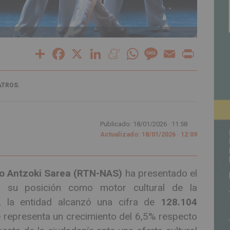
Share
Facebook
X
LinkedIn
Meneame
WhatsApp
Message
Email
Print
ATROS.
Publicado: 18/01/2026 ·
11:58
Actualizado: 18/01/2026 · 12:09
ko Antzoki Sarea (RTN-NAS)
ha presentado el
do su posición como motor cultural de la
, la entidad alcanzó una cifra de
128.104
 representa un crecimiento del 6,5% respecto