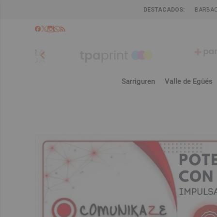
DESTACADOS:
BARBA
chevron_left
Sarriguren
Valle de Egüés