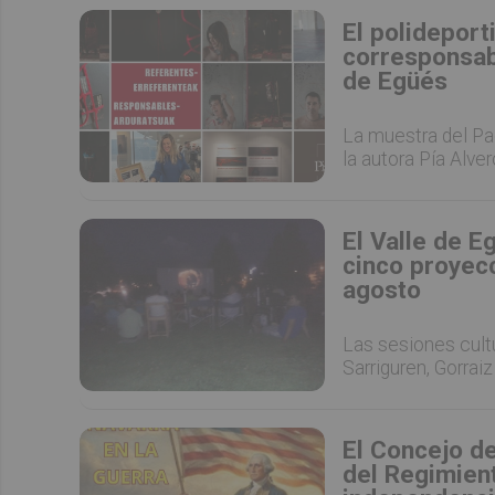
El polideport
corresponsabi
de Egüés
La muestra del Pac
la autora Pía Alver
El Valle de E
cinco proyecci
agosto
Las sesiones cultu
Sarriguren, Gorraiz
El Concejo d
del Regimient