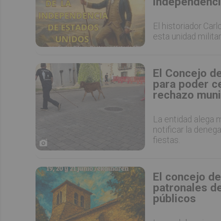
independenci
El historiador Car
esta unidad milita
El Concejo d
para poder ce
rechazo muni
La entidad alega 
notificar la deneg
fiestas.
El concejo de
patronales de
públicos