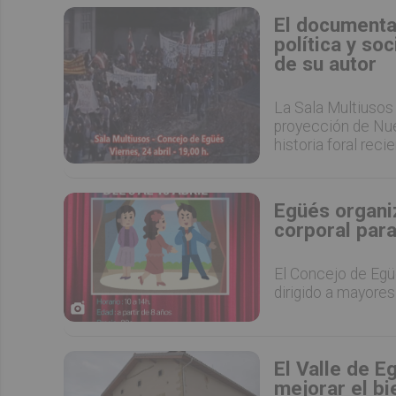
El documental
política y so
de su autor
La Sala Multiusos
proyección de Nuev
historia foral recie
Egüés organiz
corporal para
El Concejo de Egü
dirigido a mayore
El Valle de E
mejorar el bi