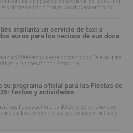
 del concejo de Egüés se desarrollarán del 19 al 21 de
leto programa tradicional, musical y gastronómico.
güés implanta un servicio de taxi a
os euros para los vecinos de sus doce
estina 65.000 euros a este convenio con Teletaxi para
ad rural y la conexión con Pamplona
 su programa oficial para las Fiestas de
26: fechas y actividades
rará sus fiestas patronales del 26 al 28 de junio con
luye calderetes, conciertos, actividades infantiles y