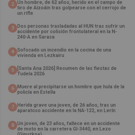
Un hombre, de 62 años, herido en el campo de
2
tiro de Aizoáin tras golpearse con el cerrojo de
un rifle
​Dos personas trasladadas al HUN tras sufrir un
3
accidente por colisión frontolateral en la N-
240-A en Sarasa
Sofocado un incendio en la cocina de una
4
vivienda en Lezkairu
[Santa Ana 2026] Resumen de las fiestas de
5
Tudela 2026
Muere al precipitarse un hombre que huía de la
6
policía en Estella
Herida grave una joven, de 26 años, tras un
7
aparatoso accidente en la NA-122, en Lerín
Un joven, de 23 años, fallece en un accidente
8
de moto en la carretera GI-3440, en Lezo
(Gipuzkoa)