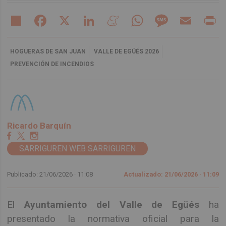
Share
Facebook
X
LinkedIn
Meneame
WhatsApp
Message
Email
Pr
HOGUERAS DE SAN JUAN
VALLE DE EGÜÉS 2026
PREVENCIÓN DE INCENDIOS
Ricardo Barquín
SARRIGUREN WEB SARRIGUREN
Publicado: 21/06/2026 ·
11:08
Actualizado: 21/06/2026 · 11:09
El
Ayuntamiento del Valle de Egüés
ha
presentado la normativa oficial para la