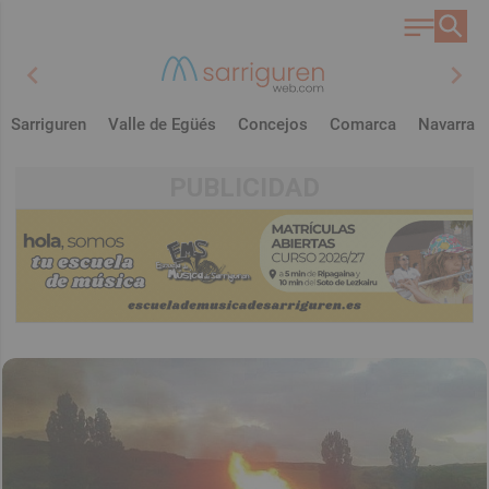
chevron_left
chevron_right
Sarriguren
Valle de Egüés
Concejos
Comarca
Navarra
PUBLICIDAD