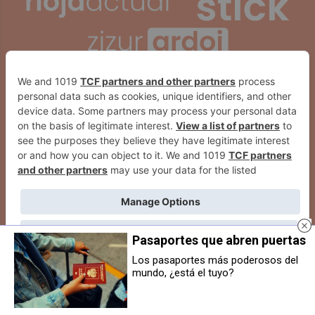
Pasaportes que abren puertas
Los pasaportes más poderosos del
mundo, ¿está el tuyo?
EH Bildu propone crear un
El Ayuntamiento del Valle de
espacio de bienestar emocional y
Egüés suspende la celebración
planes de inclusión juvenil en el
de las hogueras de San Juan por
Valle de Egüés
el riesgo de incendios