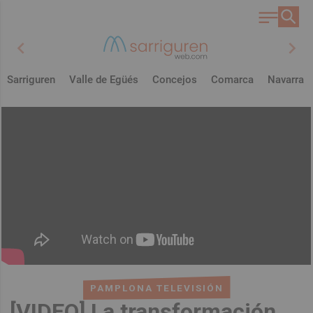
chevron_left
chevron_right
Sarriguren
Valle de Egüés
Concejos
Comarca
Navarra
PAMPLONA TELEVISIÓN
[VIDEO] La transformación