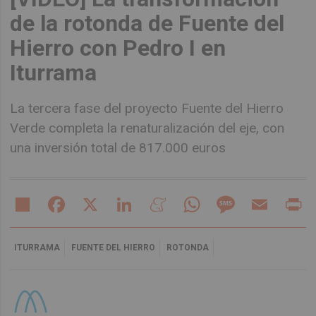
de la rotonda de Fuente del
Hierro con Pedro I en
Iturrama
La tercera fase del proyecto Fuente del Hierro
Verde completa la renaturalización del eje, con
una inversión total de 817.000 euros
Share
Facebook
X
LinkedIn
Meneame
WhatsApp
Message
Email
Pr
ITURRAMA
FUENTE DEL HIERRO
ROTONDA