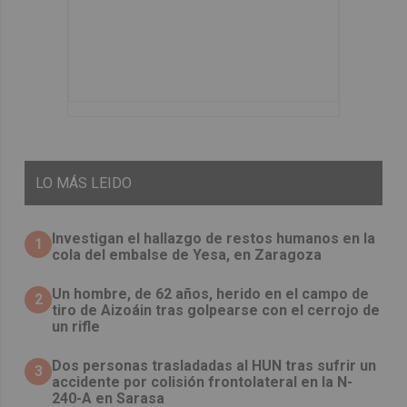
LO
MÁS LEIDO
Investigan el hallazgo de restos humanos en la
1
cola del embalse de Yesa, en Zaragoza
Un hombre, de 62 años, herido en el campo de
2
tiro de Aizoáin tras golpearse con el cerrojo de
un rifle
​Dos personas trasladadas al HUN tras sufrir un
3
accidente por colisión frontolateral en la N-
240-A en Sarasa