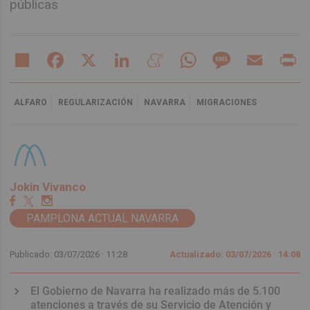
públicas
Share
Facebook
X
LinkedIn
Meneame
WhatsApp
Message
Email
Pr
ALFARO
REGULARIZACIÓN
NAVARRA
MIGRACIONES
Jokin Vivanco
PAMPLONA ACTUAL NAVARRA
Publicado: 03/07/2026 ·
11:28
Actualizado: 03/07/2026 · 14:08
El Gobierno de Navarra ha realizado más de 5.100
atenciones a través de su Servicio de Atención y