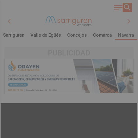
chevron_left
chevron_right
Sarriguren
Valle de Egüés
Concejos
Comarca
Navarra
PUBLICIDAD