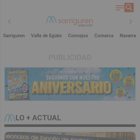
chevron_left
chevron_right
Sarriguren
Valle de Egüés
Concejos
Comarca
Navarra
PUBLICIDAD
LO + ACTUAL