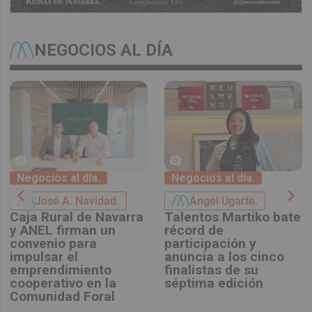
NEGOCIOS AL DÍA
Negocios al día.
Negocios al día.
chevron_left
chevron_right
José A. Navidad.
Ángel Ugarte.
Caja Rural de Navarra
Talentos Martiko bate
y ANEL firman un
récord de
convenio para
participación y
impulsar el
anuncia a los cinco
emprendimiento
finalistas de su
cooperativo en la
séptima edición
Comunidad Foral