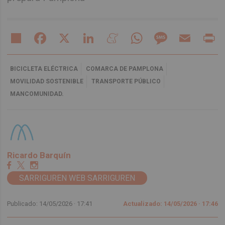
Share
Facebook
X
LinkedIn
Meneame
WhatsApp
Message
Email
Pr
BICICLETA ELÉCTRICA
COMARCA DE PAMPLONA
MOVILIDAD SOSTENIBLE
TRANSPORTE PÚBLICO
MANCOMUNIDAD.
Ricardo Barquín
SARRIGUREN WEB SARRIGUREN
Publicado: 14/05/2026 ·
17:41
Actualizado: 14/05/2026 · 17:46