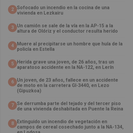
Sofocado un incendio en la cocina de una
2
vivienda en Lezkairu
Un camión se sale de la vía en la AP-15 a la
3
altura de Olóriz y el conductor resulta herido
Muere al precipitarse un hombre que huía de la
4
policía en Estella
Herida grave una joven, de 26 años, tras un
5
aparatoso accidente en la NA-122, en Lerín
Un joven, de 23 años, fallece en un accidente
6
de moto en la carretera GI-3440, en Lezo
(Gipuzkoa)
Se derrumba parte del tejado y del tercer piso
7
de una vivienda deshabitada en Puente la Reina
Extinguido un incendio de vegetación en
8
campos de cereal cosechado junto a la NA-134,
en Lodosa