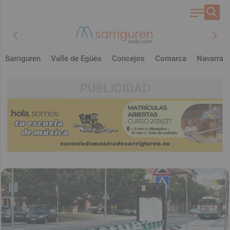
chevron_left
chevron_right
Sarriguren
Valle de Egüés
Concejos
Comarca
Navarra
PUBLICIDAD