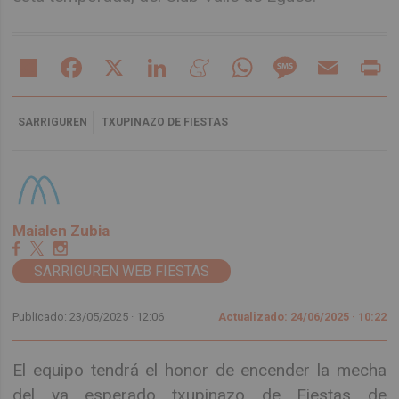
Share
Facebook
X
LinkedIn
Meneame
WhatsApp
Message
Email
Pr
SARRIGUREN
TXUPINAZO DE FIESTAS
Maialen Zubia
SARRIGUREN WEB FIESTAS
Publicado: 23/05/2025 ·
12:06
Actualizado: 24/06/2025 · 10:22
El equipo tendrá el honor de encender la mecha
del ya esperado txupinazo de Fiestas de