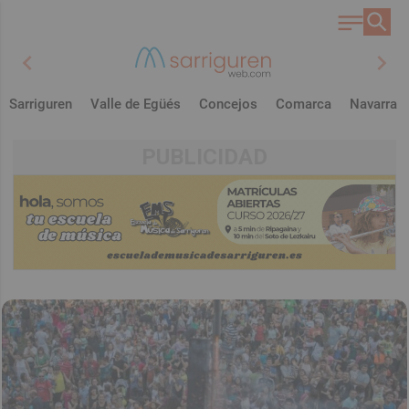
chevron_left
chevron_right
Sarriguren
Valle de Egüés
Concejos
Comarca
Navarra
PUBLICIDAD