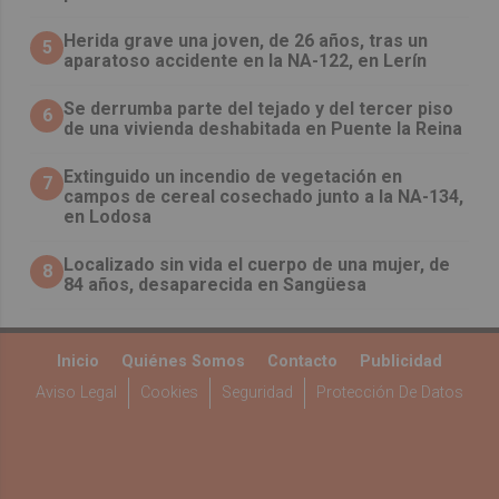
Herida grave una joven, de 26 años, tras un
5
aparatoso accidente en la NA-122, en Lerín
Se derrumba parte del tejado y del tercer piso
6
de una vivienda deshabitada en Puente la Reina
Extinguido un incendio de vegetación en
7
campos de cereal cosechado junto a la NA-134,
en Lodosa
Localizado sin vida el cuerpo de una mujer, de
8
84 años, desaparecida en Sangüesa
Inicio
Quiénes Somos
Contacto
Publicidad
Aviso Legal
Cookies
Seguridad
Protección De Datos