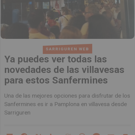
SARRIGUREN WEB
Ya puedes ver todas las
novedades de las villavesas
para estos Sanfermines
Una de las mejores opciones para disfrutar de los
Sanfermines es ir a Pamplona en villavesa desde
Sarriguren
Share
Facebook
X
LinkedIn
Meneame
WhatsApp
Message
Email
Pr