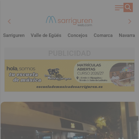
chevron_left
chevron_right
Sarriguren
Valle de Egüés
Concejos
Comarca
Navarra
PUBLICIDAD