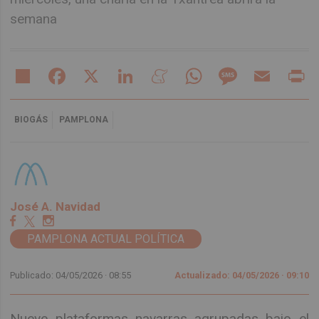
semana
Share
Facebook
X
LinkedIn
Meneame
WhatsApp
Message
Email
Pr
BIOGÁS
PAMPLONA
José A. Navidad
PAMPLONA ACTUAL POLÍTICA
Publicado: 04/05/2026 ·
08:55
Actualizado: 04/05/2026 · 09:10
Nueve plataformas navarras agrupadas bajo el