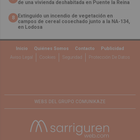
de una vivienda deshabitada en Puente la Reina
Extinguido un incendio de vegetación en
8
campos de cereal cosechado junto a la NA-134,
en Lodosa
Inicio
Quiénes Somos
Contacto
Publicidad
Aviso Legal
Cookies
Seguridad
Protección De Datos
WEBS DEL GRUPO COMUNIKAZE