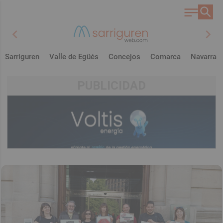
chevron_left
chevron_right
Sarriguren
Valle de Egüés
Concejos
Comarca
Navarra
PUBLICIDAD