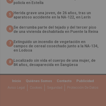
policía en Estella
Herida grave una joven, de 26 años, tras un
5
aparatoso accidente en la NA-122, en Lerín
Se derrumba parte del tejado y del tercer piso
6
de una vivienda deshabitada en Puente la Reina
Extinguido un incendio de vegetación en
7
campos de cereal cosechado junto a la NA-134,
en Lodosa
Localizado sin vida el cuerpo de una mujer, de
8
84 años, desaparecida en Sangüesa
Inicio
Quiénes Somos
Contacto
Publicidad
Aviso Legal
Cookies
Seguridad
Protección De Datos