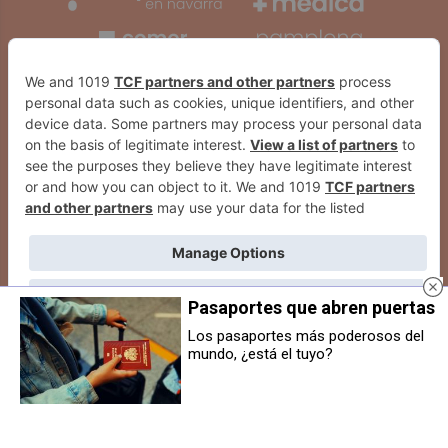
Pasaportes que abren puertas
Los pasaportes más poderosos del
mundo, ¿está el tuyo?
El Ensanche de Pamplona celebra
¿Al punto o hecha? El peligro de
sus fiestas de barrio este fin de
consumir hamburguesas
semana con tres días de
poco cocinadas
programa