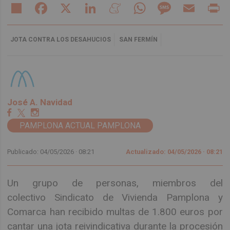
Share
Facebook
X
LinkedIn
Meneame
WhatsApp
Message
Email
Pr
JOTA CONTRA LOS DESAHUCIOS
SAN FERMÍN
José A. Navidad
PAMPLONA ACTUAL PAMPLONA
Publicado: 04/05/2026 ·
08:21
Actualizado: 04/05/2026 · 08:21
Un grupo de personas, miembros del
colectivo Sindicato de Vivienda Pamplona y
Comarca han recibido multas de 1.800 euros por
cantar una jota reivindicativa durante la procesión