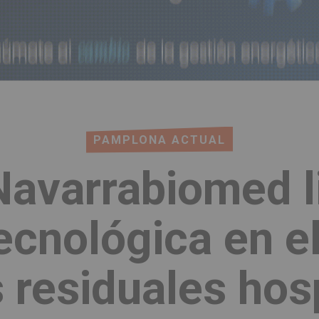
PAMPLONA ACTUAL
Navarrabiomed l
ecnológica en e
 residuales hosp