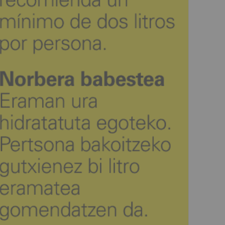
aciones de descalcificación de agua potable del recinto hospitalario. De
oz, directora de Gestión Económica y Servicios Generales del HUN; Jav
rabiomed-Fundación Miguel Servet