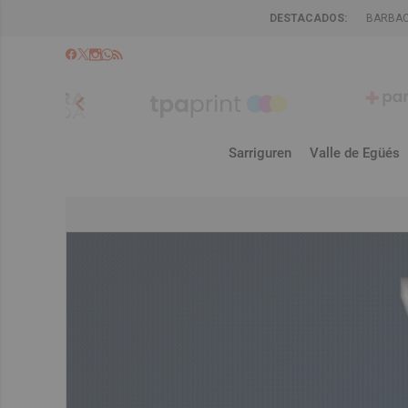
DESTACADOS:
BARBA
chevron_left
Sarriguren
Valle de Egüés