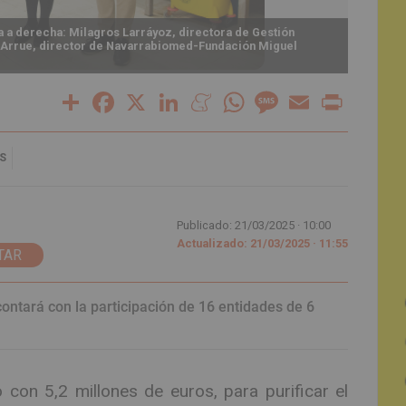
da a derecha: Milagros Larráyoz, directora de Gestión
Instal
-Arrue, director de Navarrabiomed-Fundación Miguel
Larráy
Navar
Share
Facebook
X
LinkedIn
Meneame
WhatsApp
Message
Email
Print
S
Publicado: 21/03/2025 ·
10:00
Actualizado: 21/03/2025 · 11:55
TAR
 contará con la participación de 16 entidades de 6
con 5,2 millones de euros, para purificar el