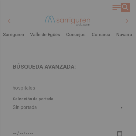
chevron_left
chevron_right
Sarriguren
Valle de Egüés
Concejos
Comarca
Navarra
BÚSQUEDA AVANZADA:
Selección de portada
▼