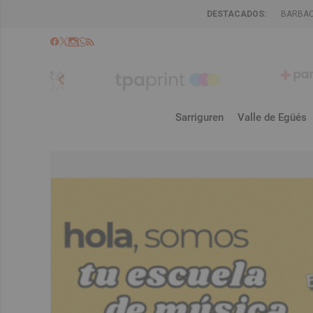
DESTACADOS:
BARBA
chevron_left
Sarriguren
Valle de Egüés