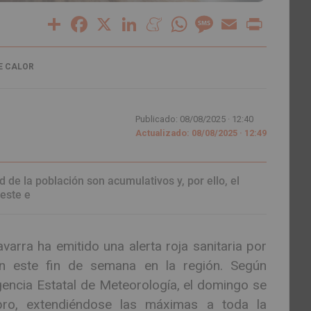
Share
Facebook
X
LinkedIn
Meneame
WhatsApp
Message
Email
Print
E CALOR
Publicado: 08/08/2025 ·
12:40
Actualizado: 08/08/2025 · 12:49
 de la población son acumulativos y, por ello, el
este e
varra ha emitido una alerta roja sanitaria por
n este fin de semana en la región. Según
gencia Estatal de Meteorología, el domingo se
bro, extendiéndose las máximas a toda la