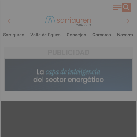
chevron_left
chevron_right
Sarriguren
Valle de Egüés
Concejos
Comarca
Navarra
PUBLICIDAD