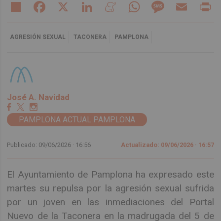
Share
Facebook
X
LinkedIn
Meneame
WhatsApp
Message
Email
Pr
AGRESIÓN SEXUAL
TACONERA
PAMPLONA
José A. Navidad
PAMPLONA ACTUAL PAMPLONA
Publicado: 09/06/2026 ·
16:56
Actualizado: 09/06/2026 · 16:57
El Ayuntamiento de Pamplona ha expresado este
martes su repulsa por la agresión sexual sufrida
por un joven en las inmediaciones del Portal
Nuevo de la Taconera en la madrugada del 5 de