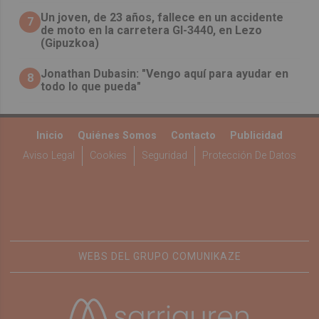
Un joven, de 23 años, fallece en un accidente
7
de moto en la carretera GI-3440, en Lezo
(Gipuzkoa)
Jonathan Dubasin: "Vengo aquí para ayudar en
8
todo lo que pueda"
Inicio
Quiénes Somos
Contacto
Publicidad
Aviso Legal
Cookies
Seguridad
Protección De Datos
WEBS DEL GRUPO COMUNIKAZE