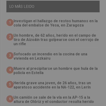
LO
MÁS LEIDO
Investigan el hallazgo de restos humanos en la
1
cola del embalse de Yesa, en Zaragoza
Un hombre, de 62 años, herido en el campo de
2
tiro de Aizoáin tras golpearse con el cerrojo de
un rifle
Sofocado un incendio en la cocina de una
3
vivienda en Lezkairu
Muere al precipitarse un hombre que huía de la
4
policía en Estella
Herida grave una joven, de 26 años, tras un
5
aparatoso accidente en la NA-122, en Lerín
Un camión se sale de la vía en la AP-15 a la
6
altura de Olóriz y el conductor resulta herido