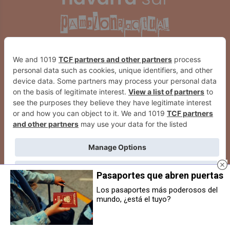
Pasaportes que abren puertas
Los pasaportes más poderosos del
mundo, ¿está el tuyo?
Lanzan convocatoria para elegir
El Valle de Egüés elabora una
lanzador del txupinazo de las
programación especial con motivo
fiestas de Sarriguren 2025
el Día Internacional contra la
Discriminación Racial