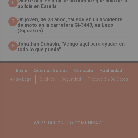
Muere al precipitarse un hombre que huía de la
6
policía en Estella
Un joven, de 23 años, fallece en un accidente
7
de moto en la carretera GI-3440, en Lezo
(Gipuzkoa)
Jonathan Dubasin: "Vengo aquí para ayudar en
8
todo lo que pueda"
Inicio
Quiénes Somos
Contacto
Publicidad
Aviso Legal
Cookies
Seguridad
Protección De Datos
WEBS DEL GRUPO COMUNIKAZE