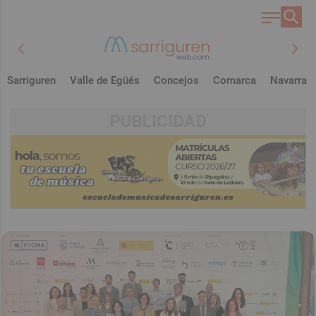
chevron_left
chevron_right
Sarriguren
Valle de Egüés
Concejos
Comarca
Navarra
PUBLICIDAD