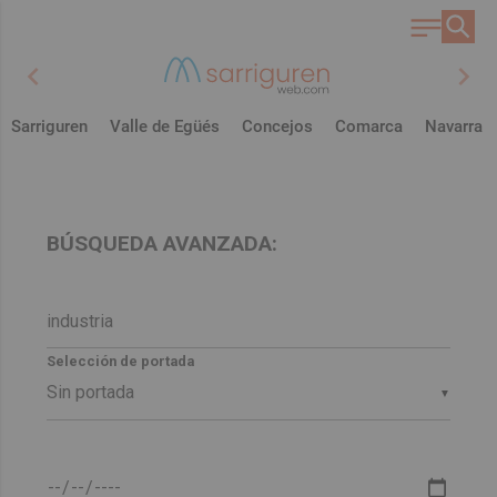
chevron_left
chevron_right
Sarriguren
Valle de Egüés
Concejos
Comarca
Navarra
BÚSQUEDA AVANZADA:
Selección de portada
▼