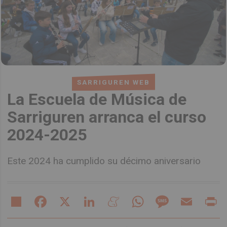
SARRIGUREN WEB
La Escuela de Música de
Sarriguren arranca el curso
2024-2025
Este 2024 ha cumplido su décimo aniversario
Share
Facebook
X
LinkedIn
Meneame
WhatsApp
Message
Email
Pr