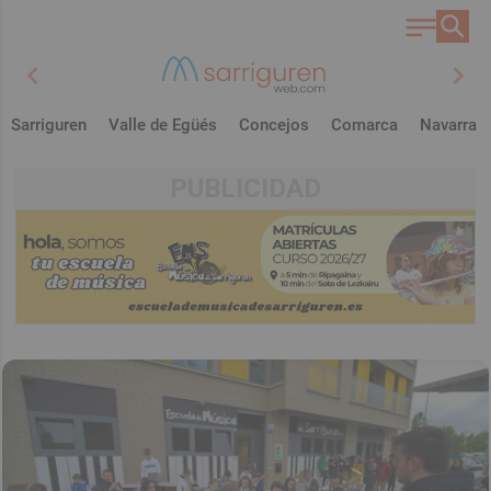
chevron_left
chevron_right
Sarriguren
Valle de Egüés
Concejos
Comarca
Navarra
PUBLICIDAD