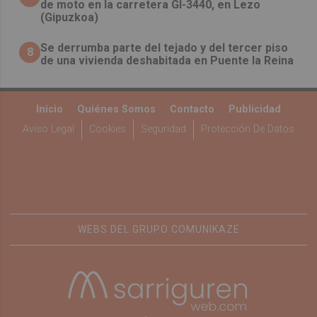
de moto en la carretera GI-3440, en Lezo
(Gipuzkoa)
Se derrumba parte del tejado y del tercer piso
8
de una vivienda deshabitada en Puente la Reina
Inicio
Quiénes Somos
Contacto
Publicidad
Aviso Legal
Cookies
Seguridad
Protección De Datos
WEBS DEL GRUPO COMUNIKAZE