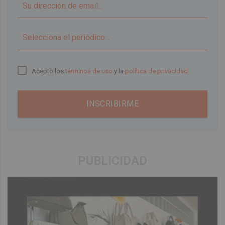
▼
Acepto los
términos de uso
y la
política de privacidad
INSCRIBIRME
PUBLICIDAD