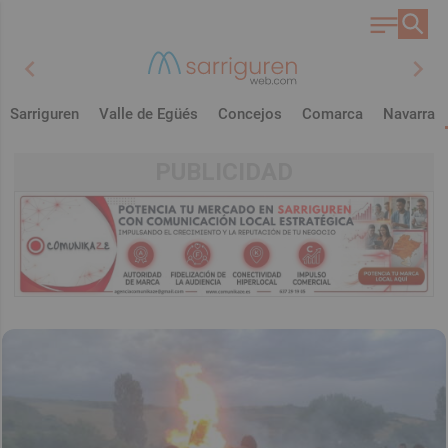
chevron_left
chevron_right
Sarriguren
Valle de Egüés
Concejos
Comarca
Navarra
PUBLICIDAD