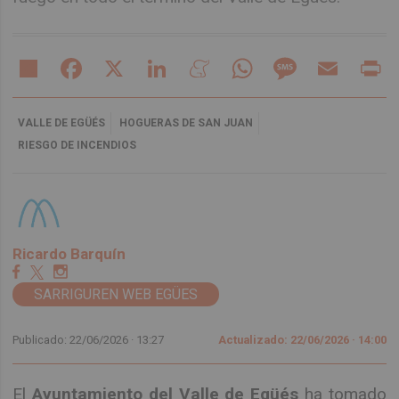
Share
Facebook
X
LinkedIn
Meneame
WhatsApp
Message
Email
Pr
VALLE DE EGÜÉS
HOGUERAS DE SAN JUAN
RIESGO DE INCENDIOS
Ricardo Barquín
SARRIGUREN WEB EGÜES
Publicado: 22/06/2026 ·
13:27
Actualizado: 22/06/2026 · 14:00
El
Ayuntamiento del Valle de Egüés
ha tomado