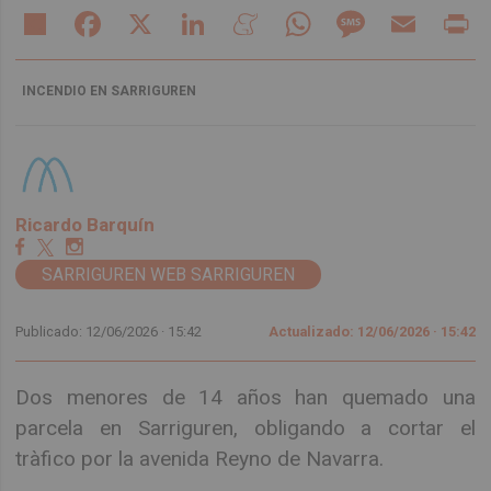
Share
Facebook
X
LinkedIn
Meneame
WhatsApp
Message
Email
Pr
INCENDIO EN SARRIGUREN
Ricardo Barquín
SARRIGUREN WEB SARRIGUREN
Publicado: 12/06/2026 ·
15:42
Actualizado: 12/06/2026 · 15:42
Dos menores de 14 años han quemado una
parcela en Sarriguren, obligando a cortar el
tràfico por la avenida Reyno de Navarra.