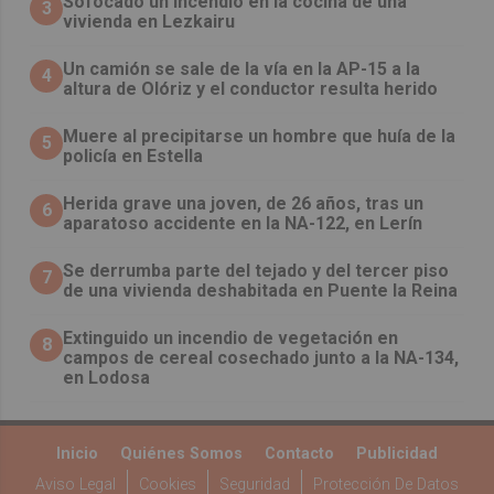
Sofocado un incendio en la cocina de una
3
vivienda en Lezkairu
Un camión se sale de la vía en la AP-15 a la
4
altura de Olóriz y el conductor resulta herido
Muere al precipitarse un hombre que huía de la
5
policía en Estella
Herida grave una joven, de 26 años, tras un
6
aparatoso accidente en la NA-122, en Lerín
Se derrumba parte del tejado y del tercer piso
7
de una vivienda deshabitada en Puente la Reina
Extinguido un incendio de vegetación en
8
campos de cereal cosechado junto a la NA-134,
en Lodosa
Inicio
Quiénes Somos
Contacto
Publicidad
Aviso Legal
Cookies
Seguridad
Protección De Datos