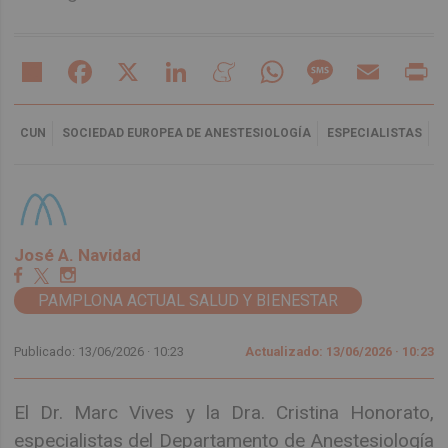
Share
Facebook
X
LinkedIn
Meneame
WhatsApp
Message
Email
Pr
CUN
SOCIEDAD EUROPEA DE ANESTESIOLOGÍA
ESPECIALISTAS
José A. Navidad
PAMPLONA ACTUAL SALUD Y BIENESTAR
Publicado: 13/06/2026 ·
10:23
Actualizado: 13/06/2026 · 10:23
El Dr. Marc Vives y la Dra. Cristina Honorato,
especialistas del Departamento de Anestesiología