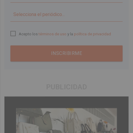
▼
Acepto los
términos de uso
y la
política de privacidad
INSCRIBIRME
PUBLICIDAD