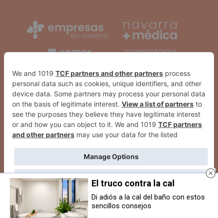
El truco contra la cal
Di adiós a la cal del baño con estos
sencillos consejos
Burlada reafirma su compromiso
IU Navarra elige a Carlos Guzmán
por la convivencia democrática
para su primer puesto en la lista