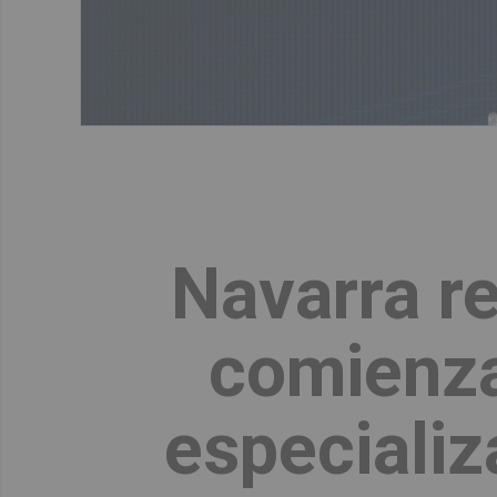
Navarra r
comienza
especializ