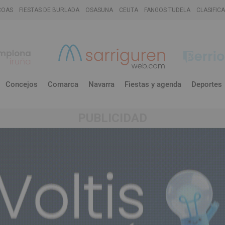
COAS
FIESTAS DE BURLADA
OSASUNA
CEUTA
FANGOS TUDELA
CLASIFIC
Concejos
Comarca
Navarra
Fiestas y agenda
Deportes
PUBLICIDAD