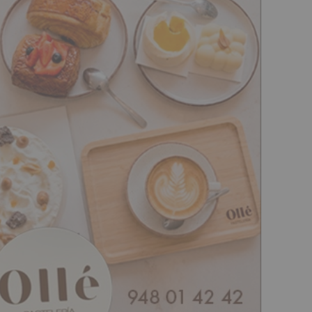
da. a dcha.: la jefa de estudios del HUN, Ana Saez; el consejero Domíngu
la Petrina.