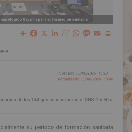
De izq
 han elegido Navarra para su formación sanitaria.
Estrel
Share
Facebook
X
LinkedIn
Meneame
WhatsApp
Message
Email
Print
ARRA
Publicado: 05/06/2026 ·
13:28
Actualizado: 05/06/2026 · 13:48
acogida de los 144 que se incorporan al SNS-O y 50 a
icialmente su periodo de formación sanitaria