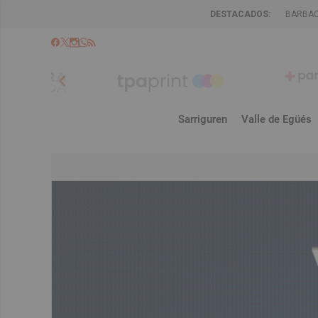
DESTACADOS:
BARBA
chevron_left
Sarriguren
Valle de Egüés