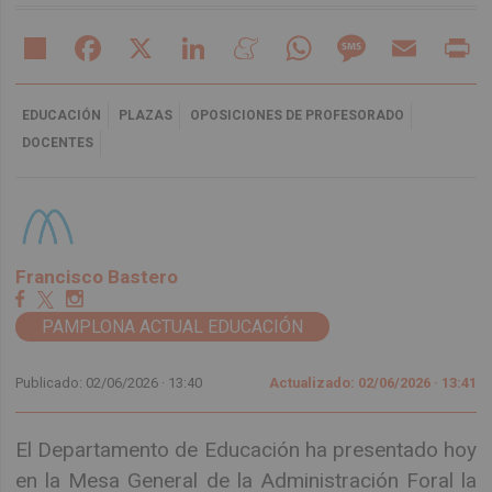
Share
Facebook
X
LinkedIn
Meneame
WhatsApp
Message
Email
Pr
EDUCACIÓN
PLAZAS
OPOSICIONES DE PROFESORADO
DOCENTES
Francisco Bastero
PAMPLONA ACTUAL EDUCACIÓN
Publicado: 02/06/2026 ·
13:40
Actualizado: 02/06/2026 · 13:41
El Departamento de Educación ha presentado hoy
en la Mesa General de la Administración Foral la