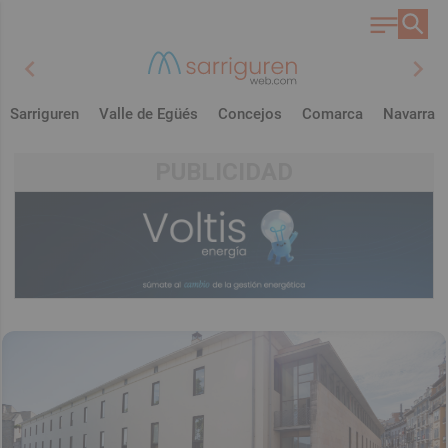
chevron_left
chevron_right
Sarriguren
Valle de Egüés
Concejos
Comarca
Navarra
PUBLICIDAD