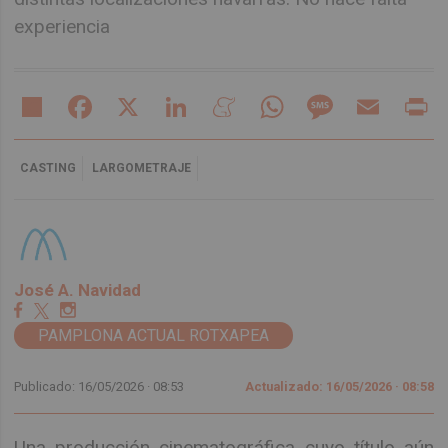
experiencia
Share
Facebook
X
LinkedIn
Meneame
WhatsApp
Message
Email
Pr
CASTING
LARGOMETRAJE
José A. Navidad
PAMPLONA ACTUAL ROTXAPEA
Publicado: 16/05/2026 ·
08:53
Actualizado: 16/05/2026 · 08:58
Una producción cinematográfica cuyo título aún