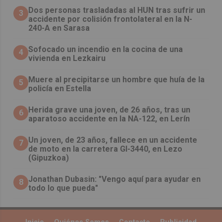
​Dos personas trasladadas al HUN tras sufrir un
3
accidente por colisión frontolateral en la N-
240-A en Sarasa
Sofocado un incendio en la cocina de una
4
vivienda en Lezkairu
Muere al precipitarse un hombre que huía de la
5
policía en Estella
Herida grave una joven, de 26 años, tras un
6
aparatoso accidente en la NA-122, en Lerín
Un joven, de 23 años, fallece en un accidente
7
de moto en la carretera GI-3440, en Lezo
(Gipuzkoa)
Jonathan Dubasin: "Vengo aquí para ayudar en
8
todo lo que pueda"