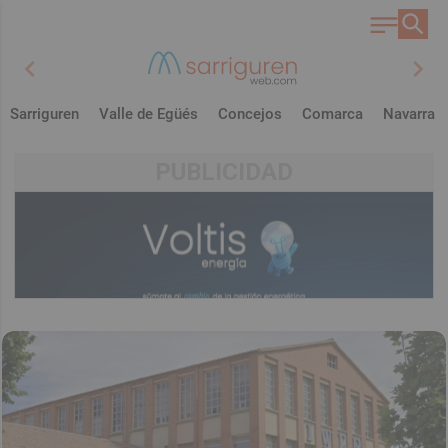
chevron_left
chevron_right
Sarriguren
Valle de Egüés
Concejos
Comarca
Navarra
PUBLICIDAD