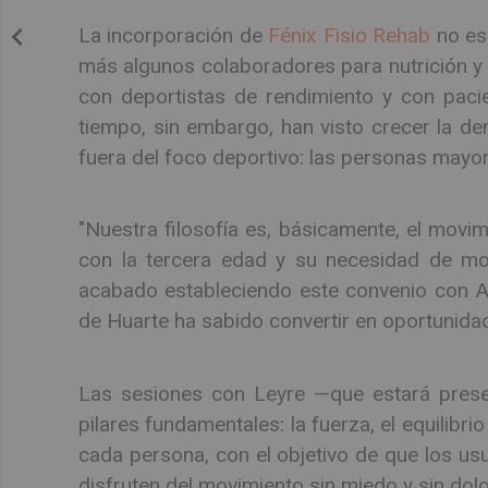
La incorporación de
Fénix Fisio Rehab
no es 
más algunos colaboradores para nutrición y 
con deportistas de rendimiento y con pacien
tiempo, sin embargo, han visto crecer la 
fuera del foco deportivo: las personas mayo
"Nuestra filosofía es, básicamente, el movim
con la tercera edad y su necesidad de m
acabado estableciendo este convenio con Al
de Huarte ha sabido convertir en oportunida
Las sesiones con Leyre —que estará prese
pilares fundamentales: la fuerza, el equilibri
cada persona, con el objetivo de que los us
disfruten del movimiento sin miedo y sin dolo