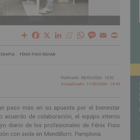
Acuerd
Share
Facebook
X
LinkedIn
Meneame
WhatsApp
Message
Email
Print
TERAPIA
FÉNIX FISIO REHAB
Publicado: 08/05/2026 ·
10:32
Actualizado: 11/05/2026 · 19:45
un paso más en su apuesta por el bienestar
o acuerdo de colaboración, el equipo interno
yo diario de los profesionales de Fénix Fisio
ación con sede en Mendillorri, Pamplona.