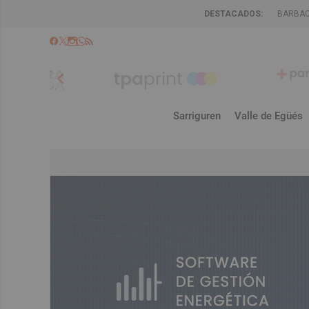
DESTACADOS:
BARBA
chevron_left
Sarriguren
Valle de Egüés