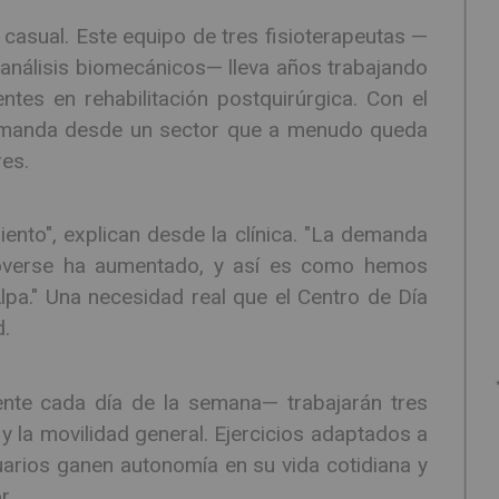
casual. Este equipo de tres fisioterapeutas —
análisis biomecánicos— lleva años trabajando
tes en rehabilitación postquirúrgica. Con el
demanda desde un sector que a menudo queda
res.
iento", explican desde la clínica. "La demanda
overse ha aumentado, y así es como hemos
pa." Una necesidad real que el Centro de Día
d.
nte cada día de la semana— trabajarán tres
o y la movilidad general. Ejercicios adaptados a
uarios ganen autonomía en su vida cotidiana y
r.