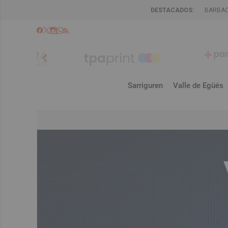
DESTACADOS:
BARBA
chevron_left
Sarriguren
Valle de Egüés