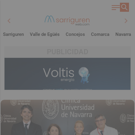
chevron_left
chevron_right
Sarriguren
Valle de Egüés
Concejos
Comarca
Navarra
PUBLICIDAD