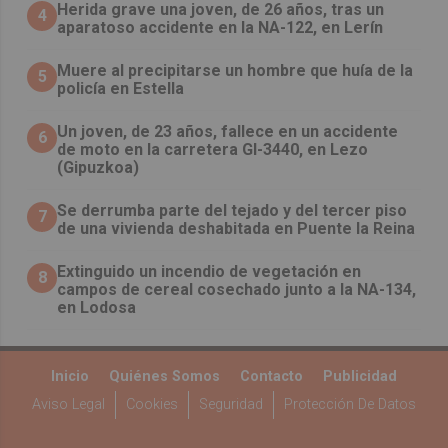
Herida grave una joven, de 26 años, tras un
4
aparatoso accidente en la NA-122, en Lerín
Muere al precipitarse un hombre que huía de la
5
policía en Estella
Un joven, de 23 años, fallece en un accidente
6
de moto en la carretera GI-3440, en Lezo
(Gipuzkoa)
Se derrumba parte del tejado y del tercer piso
7
de una vivienda deshabitada en Puente la Reina
Extinguido un incendio de vegetación en
8
campos de cereal cosechado junto a la NA-134,
en Lodosa
Inicio
Quiénes Somos
Contacto
Publicidad
Aviso Legal
Cookies
Seguridad
Protección De Datos