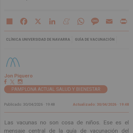
Share
Facebook
X
LinkedIn
Meneame
WhatsApp
Message
Email
Pr
CLÍNICA UNIVERSIDAD DE NAVARRA
GUÍA DE VACUNACIÓN
Jon Piquero
PAMPLONA ACTUAL SALUD Y BIENESTAR
Publicado: 30/04/2026 ·
19:48
Actualizado: 30/04/2026 · 19:48
Las vacunas no son cosa de niños. Ese es el
mensaje central de la guía de vacunación del