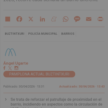
Share
Facebook
X
LinkedIn
Meneame
WhatsApp
Message
Email
Pr
BUZTINTXURI
POLICÍA MUNICIPAL
BARRIOS
Ángel Ugarte
PAMPLONA ACTUAL BUZTINTXURI
Publicado: 30/04/2026 ·
13:31
Actualizado: 30/04/2026 · 13:43
Se trata de reforzar el patrullaje de proximidad en el
barrio, incidiendo en aspectos como la circulación de