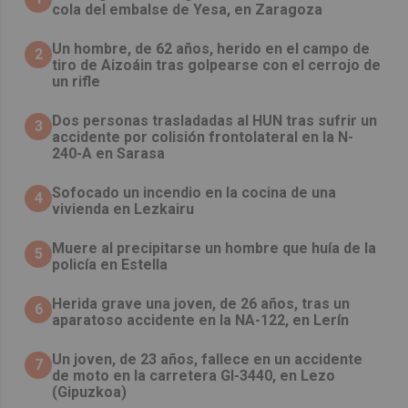
cola del embalse de Yesa, en Zaragoza
Un hombre, de 62 años, herido en el campo de
2
tiro de Aizoáin tras golpearse con el cerrojo de
un rifle
​Dos personas trasladadas al HUN tras sufrir un
3
accidente por colisión frontolateral en la N-
240-A en Sarasa
Sofocado un incendio en la cocina de una
4
vivienda en Lezkairu
Muere al precipitarse un hombre que huía de la
5
policía en Estella
Herida grave una joven, de 26 años, tras un
6
aparatoso accidente en la NA-122, en Lerín
Un joven, de 23 años, fallece en un accidente
7
de moto en la carretera GI-3440, en Lezo
(Gipuzkoa)