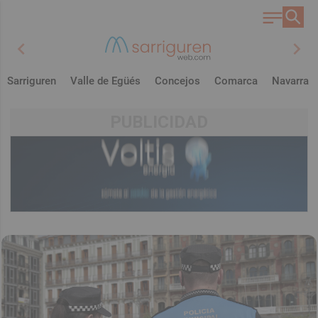
chevron_left
chevron_right
Sarriguren
Valle de Egüés
Concejos
Comarca
Navarra
PUBLICIDAD