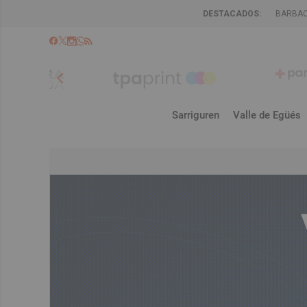
DESTACADOS:
BARBA
chevron_left
Sarriguren
Valle de Egüés