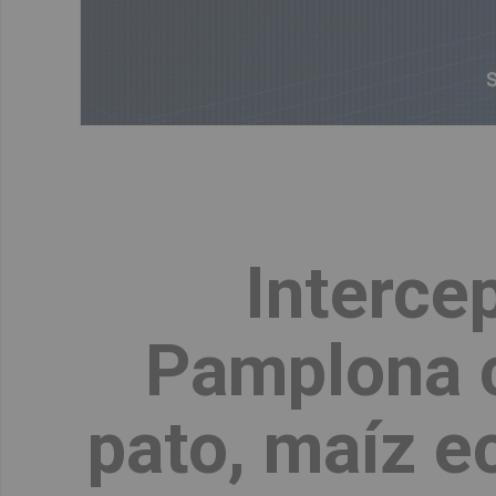
Interce
Pamplona c
pato, maíz ec