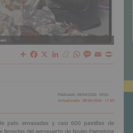
oáin
Produc
Share
Facebook
X
LinkedIn
Meneame
WhatsApp
Message
Email
Print
Publicado: 28/04/2026 ·
09:26
Actualizado: 28/04/2026 · 17:49
de pato envasadas y casi 600 pastillas de
 de llegadas del aeropuerto de Noáin-Pamplona