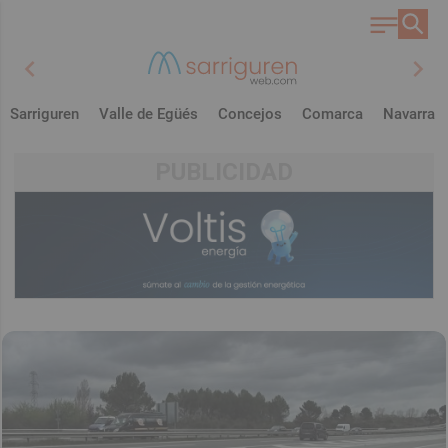
chevron_left
chevron_right
Sarriguren
Valle de Egüés
Concejos
Comarca
Navarra
PUBLICIDAD