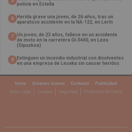
5
policía en Estella
Herida grave una joven, de 26 años, tras un
6
aparatoso accidente en la NA-122, en Lerín
Un joven, de 23 años, fallece en un accidente
7
de moto en la carretera GI-3440, en Lezo
(Gipuzkoa)
Extinguen un incendio industrial con disolventes
8
en una empresa de Lesaka sin causar heridos
Inicio
Quiénes Somos
Contacto
Publicidad
Aviso Legal
Cookies
Seguridad
Protección De Datos