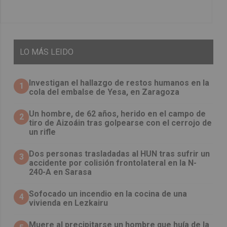
LO
MÁS LEIDO
Investigan el hallazgo de restos humanos en la
1
cola del embalse de Yesa, en Zaragoza
Un hombre, de 62 años, herido en el campo de
2
tiro de Aizoáin tras golpearse con el cerrojo de
un rifle
​Dos personas trasladadas al HUN tras sufrir un
3
accidente por colisión frontolateral en la N-
240-A en Sarasa
Sofocado un incendio en la cocina de una
4
vivienda en Lezkairu
Muere al precipitarse un hombre que huía de la