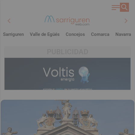
chevron_left
chevron_right
Sarriguren
Valle de Egüés
Concejos
Comarca
Navarra
PUBLICIDAD