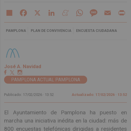
Share
Facebook
X
LinkedIn
Meneame
WhatsApp
Message
Email
Pr
PAMPLONA
PLAN DE CONVIVENCIA
ENCUESTA CIUDADANA
José A. Navidad
PAMPLONA ACTUAL PAMPLONA
Publicado: 17/02/2026 ·
13:52
Actualizado: 17/02/2026 · 13:52
El Ayuntamiento de Pamplona ha puesto en
marcha una iniciativa inédita en la ciudad: más de
800 encuestas telefónicas dirigidas a residentes