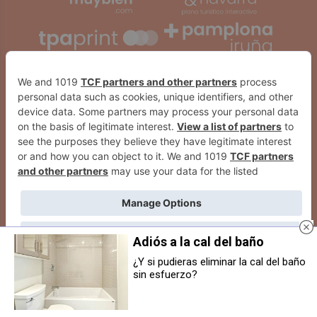
Adiós a la cal del baño
¿Y si pudieras eliminar la cal del baño
sin esfuerzo?
Las Javieradas incorporan
Educación abre plazo para
novedades como un semáforo
ayudas a la remodelación de
para peregrinos y refuerzan las
aulas IkasNOVA
2026
© Grupo Comunikaze
medidas de seguridad