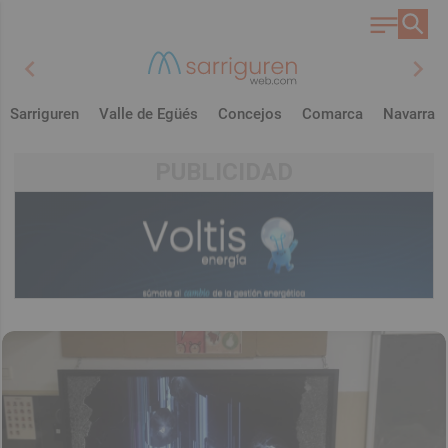
chevron_left
chevron_right
Sarriguren
Valle de Egüés
Concejos
Comarca
Navarra
PUBLICIDAD