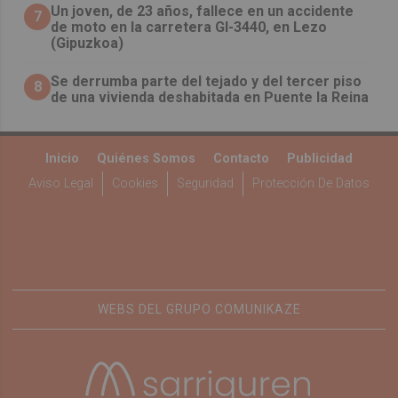
Un joven, de 23 años, fallece en un accidente
7
de moto en la carretera GI-3440, en Lezo
(Gipuzkoa)
Se derrumba parte del tejado y del tercer piso
8
de una vivienda deshabitada en Puente la Reina
Inicio
Quiénes Somos
Contacto
Publicidad
Aviso Legal
Cookies
Seguridad
Protección De Datos
WEBS DEL GRUPO COMUNIKAZE