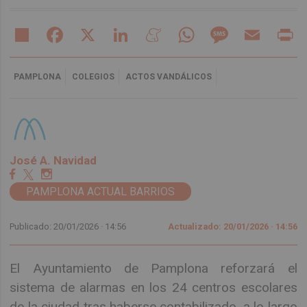
Share
Facebook
X
LinkedIn
Meneame
WhatsApp
Message
Email
Pr
PAMPLONA
COLEGIOS
ACTOS VANDÁLICOS
José A. Navidad
PAMPLONA ACTUAL BARRIOS
Publicado: 20/01/2026 ·
14:56
Actualizado: 20/01/2026 · 14:56
El Ayuntamiento de Pamplona reforzará el
sistema de alarmas en los 24 centros escolares
de la ciudad tras haberse contabilizado, a lo largo