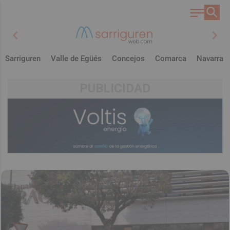
chevron_left
chevron_right
Sarriguren
Valle de Egüés
Concejos
Comarca
Navarra
PUBLICIDAD