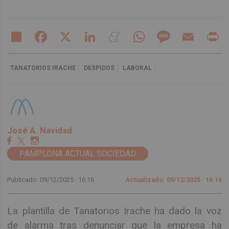
Share
Facebook
X
LinkedIn
Meneame
WhatsApp
Message
Email
Pr
TANATORIOS IRACHE
DESPIDOS
LABORAL
José A. Navidad
PAMPLONA ACTUAL SOCIEDAD
Publicado: 09/12/2025 ·
16:16
Actualizado: 09/12/2025 · 16:16
La plantilla de Tanatorios Irache ha dado la voz
de alarma tras denunciar que la empresa ha