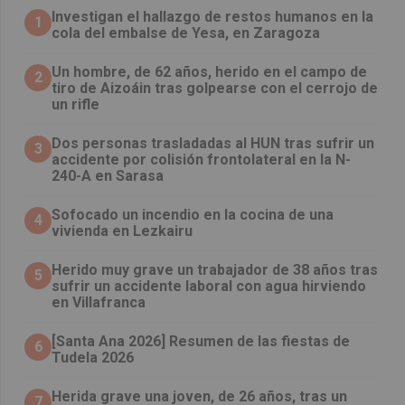
Investigan el hallazgo de restos humanos en la
1
cola del embalse de Yesa, en Zaragoza
Un hombre, de 62 años, herido en el campo de
2
tiro de Aizoáin tras golpearse con el cerrojo de
un rifle
​Dos personas trasladadas al HUN tras sufrir un
3
accidente por colisión frontolateral en la N-
240-A en Sarasa
Sofocado un incendio en la cocina de una
4
vivienda en Lezkairu
Herido muy grave un trabajador de 38 años tras
5
sufrir un accidente laboral con agua hirviendo
en Villafranca
[Santa Ana 2026] Resumen de las fiestas de
6
Tudela 2026
Herida grave una joven, de 26 años, tras un
7