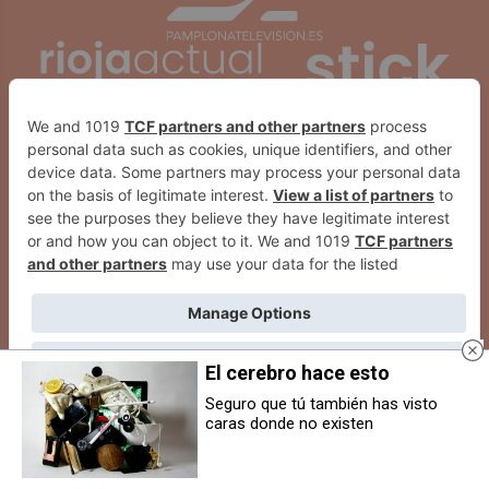
El cerebro hace esto
Seguro que tú también has visto
caras donde no existen
Chivite detalla la identidad de los
Osasuna Femenino se prepara
dos representantes de Acciona en
para enfrentar al Real Oviedo en
la reunión junto con Antxón
Tajonar
Alonso