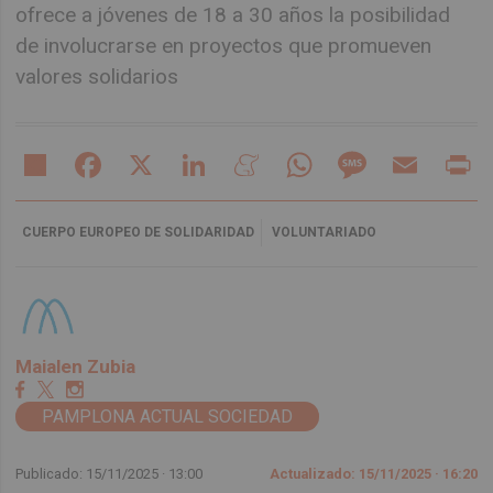
ofrece a jóvenes de 18 a 30 años la posibilidad
de involucrarse en proyectos que promueven
valores solidarios
Share
Facebook
X
LinkedIn
Meneame
WhatsApp
Message
Email
Pr
CUERPO EUROPEO DE SOLIDARIDAD
VOLUNTARIADO
Maialen Zubia
PAMPLONA ACTUAL SOCIEDAD
Publicado: 15/11/2025 ·
13:00
Actualizado: 15/11/2025 · 16:20