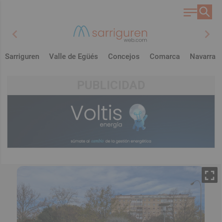
chevron_left
chevron_right
Sarriguren
Valle de Egüés
Concejos
Comarca
Navarra
PUBLICIDAD