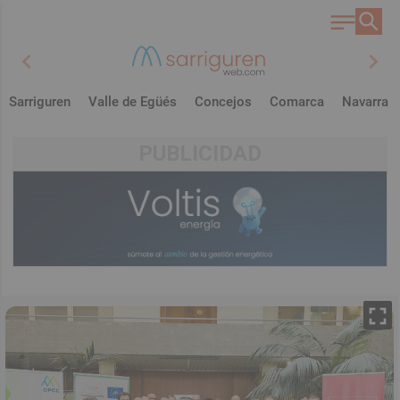
chevron_left
chevron_right
Sarriguren
Valle de Egüés
Concejos
Comarca
Navarra
PUBLICIDAD