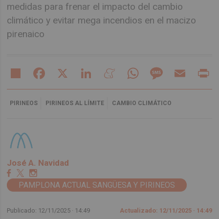
medidas para frenar el impacto del cambio
climático y evitar mega incendios en el macizo
pirenaico
Share
Facebook
X
LinkedIn
Meneame
WhatsApp
Message
Email
Pr
PIRINEOS
PIRINEOS AL LÍMITE
CAMBIO CLIMÁTICO
José A. Navidad
PAMPLONA ACTUAL SANGÜESA Y PIRINEOS
Publicado: 12/11/2025 ·
14:49
Actualizado: 12/11/2025 · 14:49