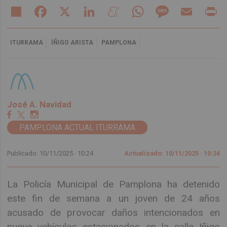
Share
Facebook
X
LinkedIn
Meneame
WhatsApp
Message
Email
Pr
ITURRAMA
ÍÑIGO ARISTA
PAMPLONA
José A. Navidad
PAMPLONA ACTUAL ITURRAMA
Publicado: 10/11/2025 ·
10:24
Actualizado: 10/11/2025 · 10:24
La Policía Municipal de Pamplona ha detenido
este fin de semana a un joven de 24 años
acusado de provocar daños intencionados en
nueve vehículos estacionados en la calle Iñigo