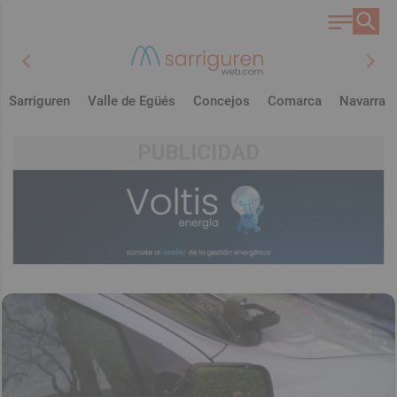
chevron_left
chevron_right
Sarriguren
Valle de Egüés
Concejos
Comarca
Navarra
PUBLICIDAD