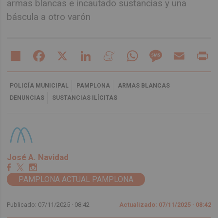
armas blancas e incautado sustancias y una
báscula a otro varón
Share
Facebook
X
LinkedIn
Meneame
WhatsApp
Message
Email
Pr
POLICÍA MUNICIPAL
PAMPLONA
ARMAS BLANCAS
DENUNCIAS
SUSTANCIAS ILÍCITAS
José A. Navidad
PAMPLONA ACTUAL PAMPLONA
Publicado: 07/11/2025 ·
08:42
Actualizado: 07/11/2025 · 08:42