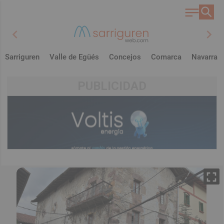
chevron_left
chevron_right
Sarriguren
Valle de Egüés
Concejos
Comarca
Navarra
PUBLICIDAD