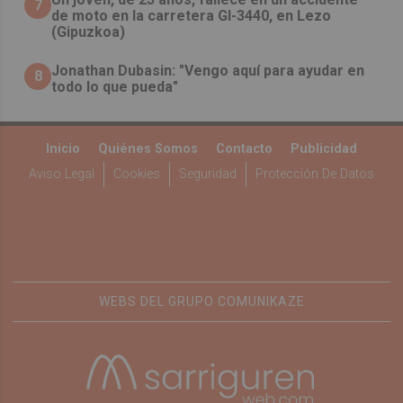
7
de moto en la carretera GI-3440, en Lezo
(Gipuzkoa)
Jonathan Dubasin: "Vengo aquí para ayudar en
8
todo lo que pueda"
Inicio
Quiénes Somos
Contacto
Publicidad
Aviso Legal
Cookies
Seguridad
Protección De Datos
WEBS DEL GRUPO COMUNIKAZE