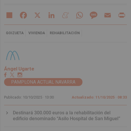
Share
Facebook
X
LinkedIn
Meneame
WhatsApp
Message
Email
Pr
GOIZUETA
VIVIENDA
REHABILITACIÓN
Ángel Ugarte
PAMPLONA ACTUAL NAVARRA
Publicado: 10/10/2025 ·
13:00
Actualizado: 11/10/2025 · 08:33
Destinará 300.000 euros a la rehabilitación del
edificio denominado “Asilo Hospital de San Miguel”