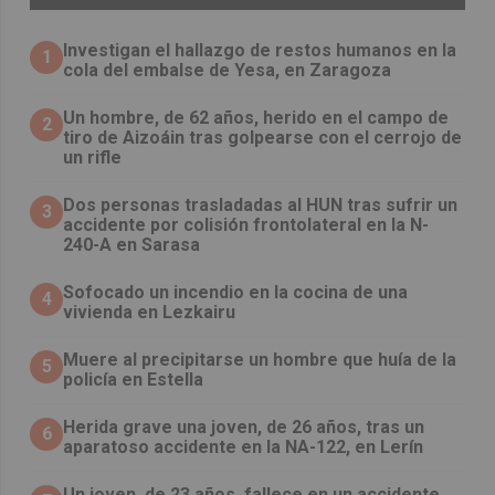
Investigan el hallazgo de restos humanos en la
1
cola del embalse de Yesa, en Zaragoza
Un hombre, de 62 años, herido en el campo de
2
tiro de Aizoáin tras golpearse con el cerrojo de
un rifle
​Dos personas trasladadas al HUN tras sufrir un
3
accidente por colisión frontolateral en la N-
240-A en Sarasa
Sofocado un incendio en la cocina de una
4
vivienda en Lezkairu
Muere al precipitarse un hombre que huía de la
5
policía en Estella
Herida grave una joven, de 26 años, tras un
6
aparatoso accidente en la NA-122, en Lerín
Un joven, de 23 años, fallece en un accidente