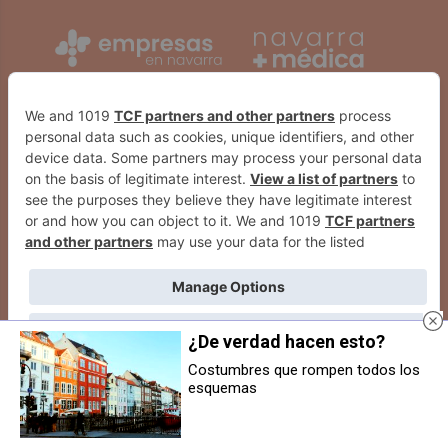
¿De verdad hacen esto?
Costumbres que rompen todos los
esquemas
Todo comenzó con una peineta y
La ONCE deja en el Ensanche de
una fuga: acabaron detenidos y
Pamplona un premio de 3.000
en la cárcel
euros