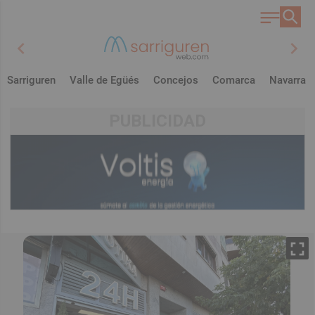
chevron_left
chevron_right
Sarriguren
Valle de Egüés
Concejos
Comarca
Navarra
PUBLICIDAD