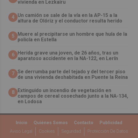
vivienda en Lezkairu
Un camión se sale de la vía en la AP-15 a la
4
altura de Olóriz y el conductor resulta herido
Muere al precipitarse un hombre que huía de la
5
policía en Estella
Herida grave una joven, de 26 años, tras un
6
aparatoso accidente en la NA-122, en Lerín
Se derrumba parte del tejado y del tercer piso
7
de una vivienda deshabitada en Puente la Reina
Extinguido un incendio de vegetación en
8
campos de cereal cosechado junto a la NA-134,
en Lodosa
Inicio
Quiénes Somos
Contacto
Publicidad
Aviso Legal
Cookies
Seguridad
Protección De Datos