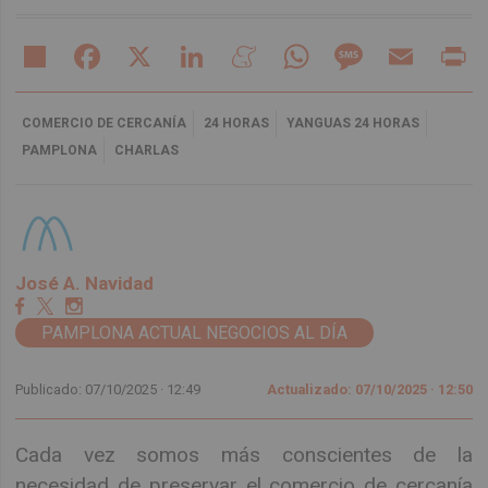
Share
Facebook
X
LinkedIn
Meneame
WhatsApp
Message
Email
Pr
COMERCIO DE CERCANÍA
24 HORAS
YANGUAS 24 HORAS
PAMPLONA
CHARLAS
José A. Navidad
PAMPLONA ACTUAL NEGOCIOS AL DÍA
Publicado: 07/10/2025 ·
12:49
Actualizado: 07/10/2025 · 12:50
Cada vez somos más conscientes de la
necesidad de preservar el comercio de cercanía