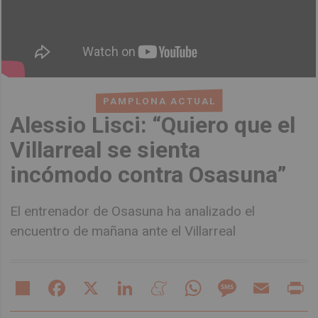
PAMPLONA ACTUAL
Alessio Lisci: “Quiero que el
Villarreal se sienta
incómodo contra Osasuna”
El entrenador de Osasuna ha analizado el
encuentro de mañana ante el Villarreal
Share
Facebook
X
LinkedIn
Meneame
WhatsApp
Message
Email
Pr