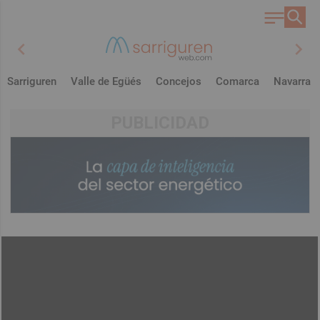
chevron_left
chevron_right
Sarriguren
Valle de Egüés
Concejos
Comarca
Navarra
PUBLICIDAD