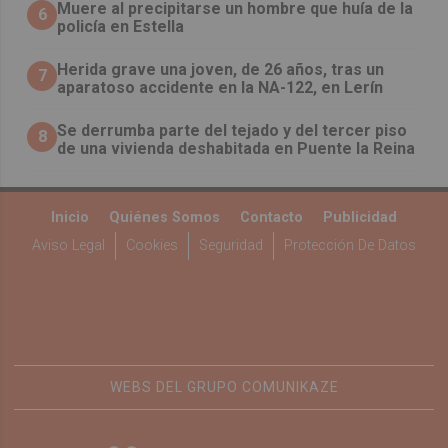
Muere al precipitarse un hombre que huía de la
6
policía en Estella
Herida grave una joven, de 26 años, tras un
7
aparatoso accidente en la NA-122, en Lerín
Se derrumba parte del tejado y del tercer piso
8
de una vivienda deshabitada en Puente la Reina
Inicio
Quiénes Somos
Contacto
Publicidad
Aviso Legal
Cookies
Seguridad
Protección De Datos
WEBS DEL GRUPO COMUNIKAZE