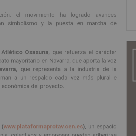
ión, el movimiento ha logrado avances
gran simbolismo y la puesta en marcha de
 Atlético Osasuna
, que refuerza el carácter
icato mayoritario en Navarra, que aporta la voz
avarra
, que representa a la industria de la
suman a un respaldo cada vez más plural e
y económica del proyecto.
 (
www.plataformaprotav.cen.es
)
, un espacio
anía, colectivos y empresas pueden adherirse