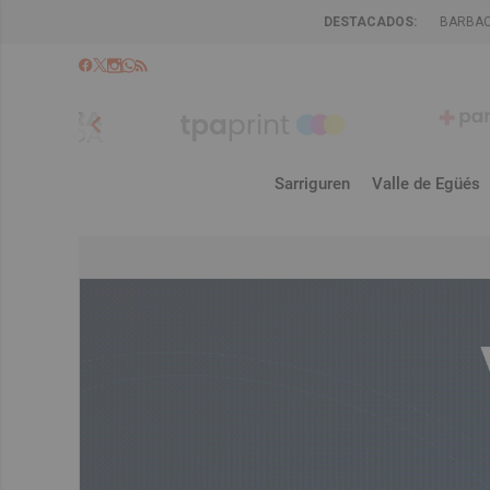
DESTACADOS:
BARBA
chevron_left
Sarriguren
Valle de Egüés