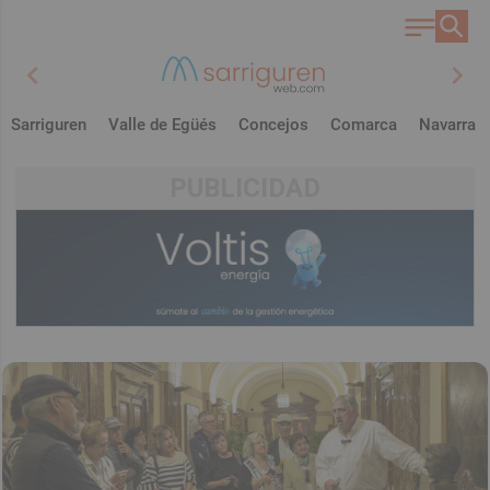
chevron_left
chevron_right
Sarriguren
Valle de Egüés
Concejos
Comarca
Navarra
PUBLICIDAD