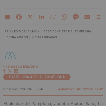
Share
Facebook
X
LinkedIn
Meneame
WhatsApp
Message
Email
Pr
PRIVILEGIO DE LA UNIÓN
CASA CONSISTORIAL PAMPLONA
JOSEBA ASIRON
VISITAS GUIADAS
Francisco Bastero
PAMPLONA ACTUAL PAMPLONA
Publicado: 02/09/2025 ·
12:42
Actualizado: 02/09/2025 · 12:42
El alcalde de Pamplona, Joseba Asiron Saez, ha