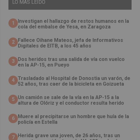
LO
MÁS LEIDO
Investigan el hallazgo de restos humanos en la
1
cola del embalse de Yesa, en Zaragoza
Fallece Oihane Mateos, jefa de Informativos
2
Digitales de EITB, a los 45 años
Dos heridos tras una salida de vía con vuelco
3
en la AP-15, en Pueyo
Trasladado al Hospital de Donostia un varón, de
4
52 años, tras caer de la bicicleta en Goizueta
Un camión se sale de la vía en la AP-15 a la
5
altura de Olóriz y el conductor resulta herido
Muere al precipitarse un hombre que huía de la
6
policía en Estella
Herida grave una joven, de 26 años, tras un
7