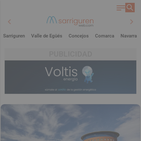
chevron_left
chevron_right
Sarriguren
Valle de Egüés
Concejos
Comarca
Navarra
PUBLICIDAD