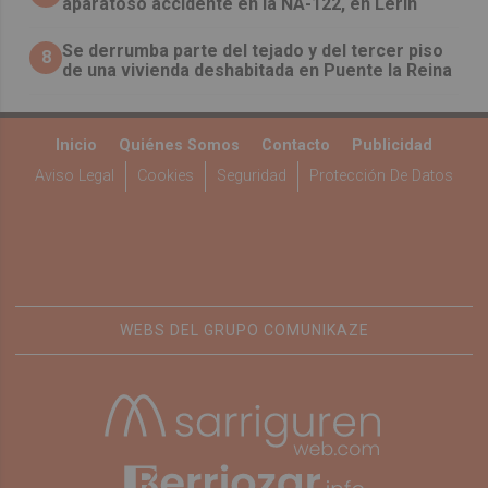
aparatoso accidente en la NA-122, en Lerín
Se derrumba parte del tejado y del tercer piso
8
de una vivienda deshabitada en Puente la Reina
Inicio
Quiénes Somos
Contacto
Publicidad
Aviso Legal
Cookies
Seguridad
Protección De Datos
WEBS DEL GRUPO COMUNIKAZE