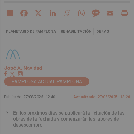
Share
Facebook
X
LinkedIn
Meneame
WhatsApp
Message
Email
Pr
PLANETARIO DE PAMPLONA
REHABILITACIÓN
OBRAS
José A. Navidad
PAMPLONA ACTUAL PAMPLONA
Publicado: 27/08/2025 ·
12:40
Actualizado: 27/08/2025 · 13:26
En los próximos días se publicará la licitación de las
obras de la fachada y comenzarán las labores de
desescombro