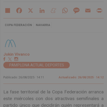
Share
Facebook
X
LinkedIn
Meneame
WhatsApp
Message
Email
Pr
COPA FEDERACIÓN
NAVARRA
Jokin Vivanco
PAMPLONA ACTUAL DEPORTES
Publicado: 26/08/2025 ·
14:11
Actualizado: 26/08/2025 · 14:12
La fase territorial de la Copa Federación arranca
este miércoles con dos atractivas semifinales a
partido único que decidirán quién representará a