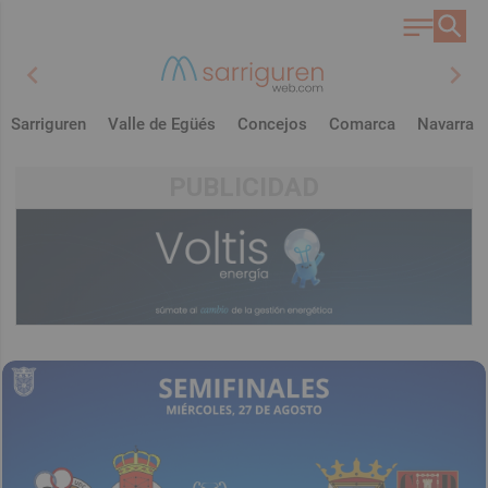
chevron_left
chevron_right
Sarriguren
Valle de Egüés
Concejos
Comarca
Navarra
PUBLICIDAD