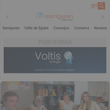
chevron_left
chevron_right
Sarriguren
Valle de Egüés
Concejos
Comarca
Navarra
PUBLICIDAD