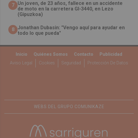
Un joven, de 23 años, fallece en un accidente
7
de moto en la carretera GI-3440, en Lezo
(Gipuzkoa)
Jonathan Dubasin: "Vengo aquí para ayudar en
8
todo lo que pueda"
Inicio
Quiénes Somos
Contacto
Publicidad
Aviso Legal
Cookies
Seguridad
Protección De Datos
WEBS DEL GRUPO COMUNIKAZE