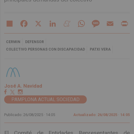
Share
Facebook
X
LinkedIn
Meneame
WhatsApp
Message
Email
Pr
CERMIN
DEFENSOR
COLECTIVO PERSONAS CON DISCAPACIDAD
PATXI VERA
José A. Navidad
PAMPLONA ACTUAL SOCIEDAD
Publicado: 26/08/2025 ·
14:05
Actualizado: 26/08/2025 · 14:05
El Comité de Entidades Representantes de