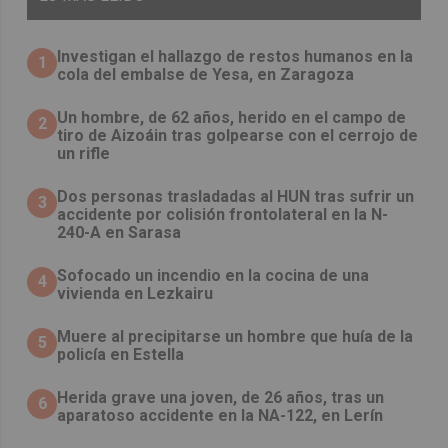
Investigan el hallazgo de restos humanos en la
1
cola del embalse de Yesa, en Zaragoza
Un hombre, de 62 años, herido en el campo de
2
tiro de Aizoáin tras golpearse con el cerrojo de
un rifle
​Dos personas trasladadas al HUN tras sufrir un
3
accidente por colisión frontolateral en la N-
240-A en Sarasa
Sofocado un incendio en la cocina de una
4
vivienda en Lezkairu
Muere al precipitarse un hombre que huía de la
5
policía en Estella
Herida grave una joven, de 26 años, tras un
6
aparatoso accidente en la NA-122, en Lerín