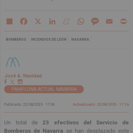
Share
Facebook
X
LinkedIn
Meneame
WhatsApp
Message
Email
Pr
BOMBEROS
INCENDIOS DE LEÓN
NAVARRA
José A. Navidad
PAMPLONA ACTUAL NAVARRA
Publicado: 22/08/2025 ·
17:06
Actualizado: 22/08/2025 · 17:16
Un total de
23 efectivos del Servicio de
Bomberos de Navarra
se han desplazado este