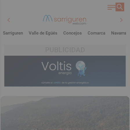
chevron_left
chevron_right
Sarriguren
Valle de Egüés
Concejos
Comarca
Navarra
PUBLICIDAD