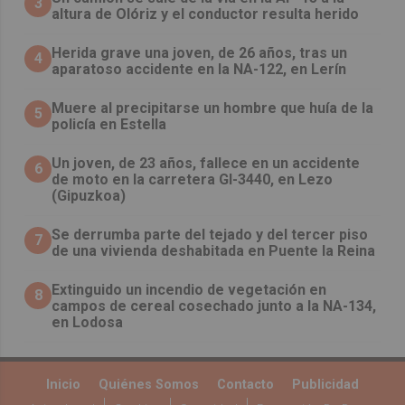
3
altura de Olóriz y el conductor resulta herido
Herida grave una joven, de 26 años, tras un
4
aparatoso accidente en la NA-122, en Lerín
Muere al precipitarse un hombre que huía de la
5
policía en Estella
Un joven, de 23 años, fallece en un accidente
6
de moto en la carretera GI-3440, en Lezo
(Gipuzkoa)
Se derrumba parte del tejado y del tercer piso
7
de una vivienda deshabitada en Puente la Reina
Extinguido un incendio de vegetación en
8
campos de cereal cosechado junto a la NA-134,
en Lodosa
Inicio
Quiénes Somos
Contacto
Publicidad