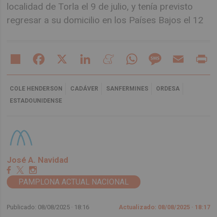
localidad de Torla el 9 de julio, y tenía previsto
regresar a su domicilio en los Países Bajos el 12
Share
Facebook
X
LinkedIn
Meneame
WhatsApp
Message
Email
Pr
COLE HENDERSON
CADÁVER
SANFERMINES
ORDESA
ESTADOUNIDENSE
José A. Navidad
PAMPLONA ACTUAL NACIONAL
Publicado: 08/08/2025 ·
18:16
Actualizado: 08/08/2025 · 18:17