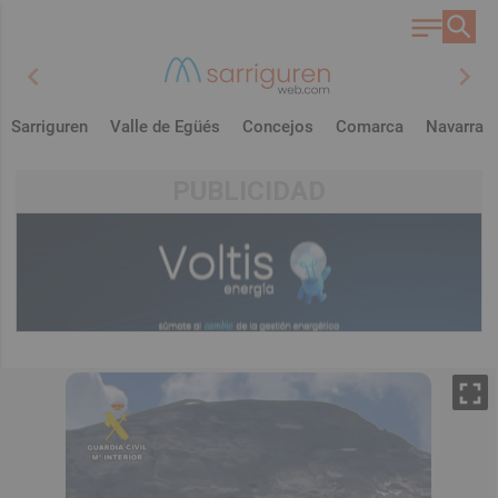
chevron_left
chevron_right
Sarriguren
Valle de Egüés
Concejos
Comarca
Navarra
PUBLICIDAD