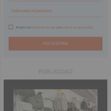
▼
Acepto los
términos de uso
y la
política de privacidad
INSCRIBIRME
PUBLICIDAD