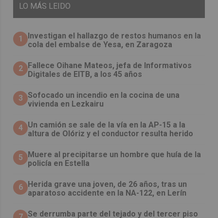
LO
MÁS LEIDO
Investigan el hallazgo de restos humanos en la
1
cola del embalse de Yesa, en Zaragoza
Fallece Oihane Mateos, jefa de Informativos
2
Digitales de EITB, a los 45 años
Sofocado un incendio en la cocina de una
3
vivienda en Lezkairu
Un camión se sale de la vía en la AP-15 a la
4
altura de Olóriz y el conductor resulta herido
Muere al precipitarse un hombre que huía de la
5
policía en Estella
Herida grave una joven, de 26 años, tras un
6
aparatoso accidente en la NA-122, en Lerín
Se derrumba parte del tejado y del tercer piso
7