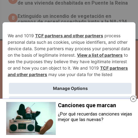
de una vivienda deshabitada en Puente la Reina
Extinguido un incendio de vegetación en
8
campos de cereal cosechado junto a la NA-134,
en Lodosa
Inicio
Quiénes Somos
Contacto
Publicidad
Aviso Legal
Cookies
Seguridad
Protección De Datos
WEBS DEL GRUPO COMUNIKAZE
Canciones que marcan
¿Por qué recuerdas canciones viejas
mejor que las nuevas?
Las personas con lupus critican
Burlada elige a su Corporación
la eliminación de la ayuda navarra
Txiki 2025, que volverá a tener un
para fotoprotección: “No es
papel protagonista en sus fiestas
estética, es salud"