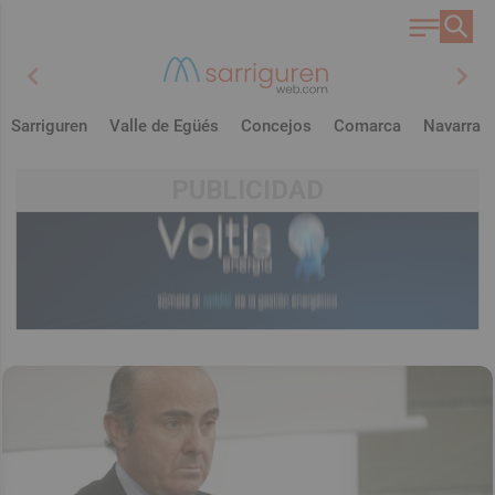
chevron_left
chevron_right
Sarriguren
Valle de Egüés
Concejos
Comarca
Navarra
PUBLICIDAD