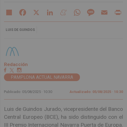
Share
Facebook
X
LinkedIn
Meneame
WhatsApp
Message
Email
Pr
LUIS DE GUINDOS
Redacción
PAMPLONA ACTUAL NAVARRA
Publicado: 05/08/2025 ·
10:30
Actualizado: 05/08/2025 · 10:30
Luis de Guindos Jurado, vicepresidente del Banco
Central Europeo (BCE), ha sido distinguido con el
III Premio Internacional Navarra Puerta de Europa.