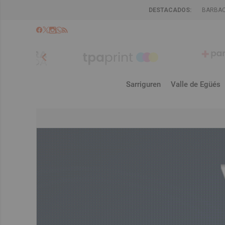
DESTACADOS:
BARBA
chevron_left
Sarriguren
Valle de Egüés