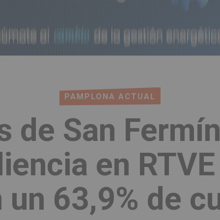
PAMPLONA ACTUAL
s de San Fermí
diencia en RTVE
 un 63,9% de c