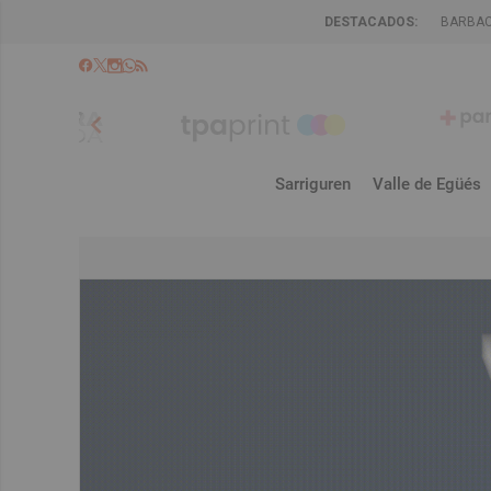
DESTACADOS:
BARBA
chevron_left
Sarriguren
Valle de Egüés